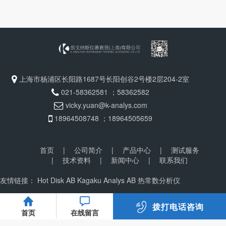
上海市杨浦区长阳路1687号长阳创谷2号楼2层204-2室
021-58362581 ；58362582
vicky.yuan@k-analys.com
18964508748 ；18964505659
首页
|
公司简介
|
产品中心
|
测试服务
|
技术资料
|
新闻中心
|
联系我们
友情链接：
Hot Disk AB
Kagaku Analys AB
热常数分析仪
拨打电话咨询
首页
在线留言
2025 凯戈纳斯仪器商贸（上海）有限公司 保留所有权利
沪ICP备
18008743号-4