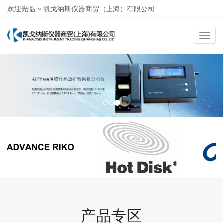
欢迎光临 ~ 凯戈纳斯仪器商贸（上海）有限公司
021-58362581
导
航
切
换
产品专区