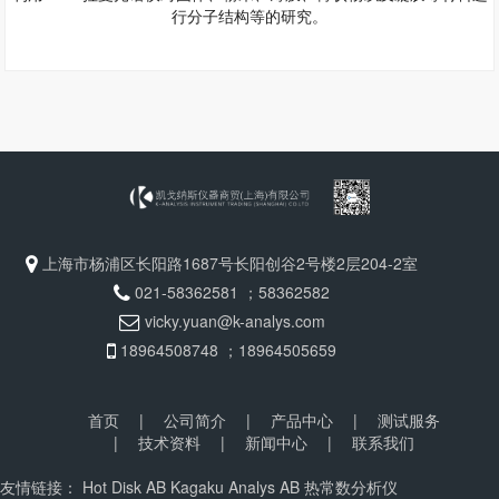
行分子结构等的研究。
上海市杨浦区长阳路1687号长阳创谷2号楼2层204-2室
021-58362581 ；58362582
vicky.yuan@k-analys.com
18964508748 ；18964505659
首页
|
公司简介
|
产品中心
|
测试服务
|
技术资料
|
新闻中心
|
联系我们
友情链接：
Hot Disk AB
Kagaku Analys AB
热常数分析仪